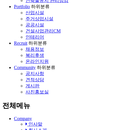
건축물유지 관리점검
Portfolio
하위분류
산업시설
주거상업시설
공공시설
건설사업관리CM
인테리어
Recruit
하위분류
채용정보
복리후생
온라인지원
Community
하위분류
공지사항
견적상담
게시판
사진홍보실
전체메뉴
Company
인사말