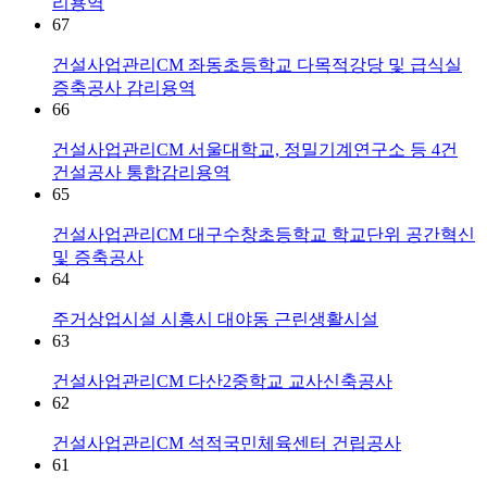
리용역
67
건설사업관리CM
좌동초등학교 다목적강당 및 급식실
증축공사 감리용역
66
건설사업관리CM
서울대학교, 정밀기계연구소 등 4건
건설공사 통합감리용역
65
건설사업관리CM
대구수창초등학교 학교단위 공간혁신
및 증축공사
64
주거상업시설
시흥시 대야동 근린생활시설
63
건설사업관리CM
다산2중학교 교사신축공사
62
건설사업관리CM
석적국민체육센터 건립공사
61