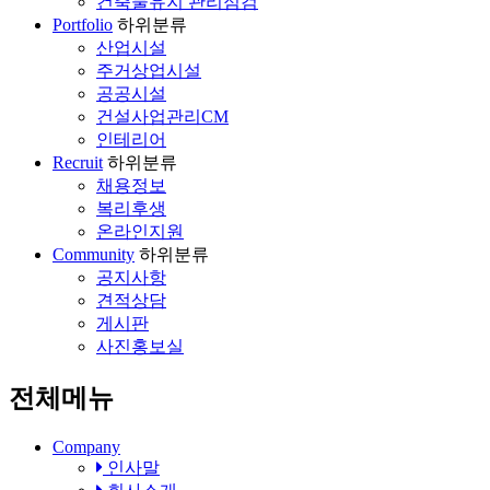
건축물유지 관리점검
Portfolio
하위분류
산업시설
주거상업시설
공공시설
건설사업관리CM
인테리어
Recruit
하위분류
채용정보
복리후생
온라인지원
Community
하위분류
공지사항
견적상담
게시판
사진홍보실
전체메뉴
Company
인사말