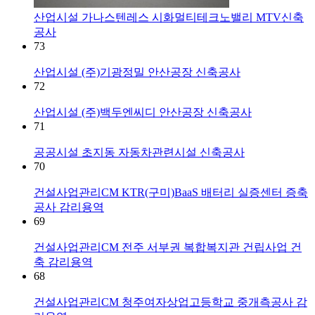
산업시설
가나스텐레스 시화멀티테크노밸리 MTV신축
공사
73
산업시설
(주)기광정밀 안산공장 신축공사
72
산업시설
(주)백두엔씨디 안산공장 신축공사
71
공공시설
초지동 자동차관련시설 신축공사
70
건설사업관리CM
KTR(구미)BaaS 배터리 실증센터 증축
공사 감리용역
69
건설사업관리CM
전주 서부권 복합복지관 건립사업 건
축 감리용역
68
건설사업관리CM
청주여자상업고등학교 중개측공사 감