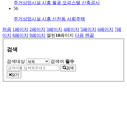
주거상업시설
시흥 월곶 오피스텔 신축공사
56
주거상업시설
시흥 신천동 사회주택
처음
1
페이지
2
페이지
3
페이지
4
페이지
5
페이지
6
페이지
7
페
이지
8
페이지
9
페이지
열린
10
페이지
다음
맨끝
검색
검색대상
검색어
필수
검색
닫기