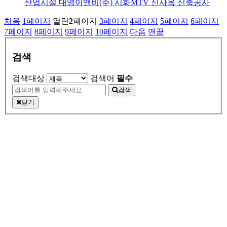
산업시설
대영이앤비(주) 시화MTV 신사옥 신축공사
처음
1
페이지
열린
2
페이지
3
페이지
4
페이지
5
페이지
6
페이지
7
페이지
8
페이지
9
페이지
10
페이지
다음
맨끝
검색
검색대상
검색어
필수
검색
닫기