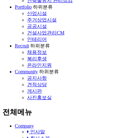
건축물유지 관리점검
Portfolio
하위분류
산업시설
주거상업시설
공공시설
건설사업관리CM
인테리어
Recruit
하위분류
채용정보
복리후생
온라인지원
Community
하위분류
공지사항
견적상담
게시판
사진홍보실
전체메뉴
Company
인사말