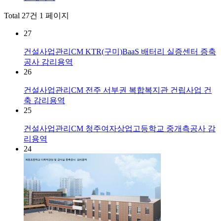
Total 27건
1 페이지
27
건설사업관리CM
KTR(구미)BaaS 배터리 실증센터 증축
공사 감리용역
26
건설사업관리CM
전주 서부권 복합복지관 건립사업 건
축 감리용역
25
건설사업관리CM
청주여자상업고등학교 중개측공사 감
리용역
24