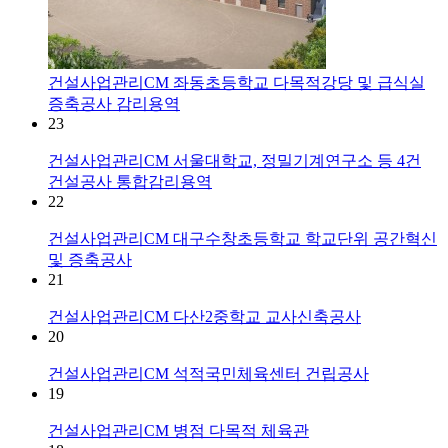
건설사업관리CM
좌동초등학교 다목적강당 및 급식실
증축공사 감리용역
23
건설사업관리CM
서울대학교, 정밀기계연구소 등 4건
건설공사 통합감리용역
22
건설사업관리CM
대구수창초등학교 학교단위 공간혁신
및 증축공사
21
건설사업관리CM
다산2중학교 교사신축공사
20
건설사업관리CM
석적국민체육센터 건립공사
19
건설사업관리CM
병점 다목적 체육관