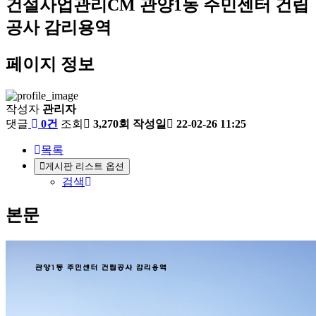
건설사업관리CM
관양1동 주민센터 건립
공사 감리용역
페이지 정보
작성자
관리자
댓글
0건
조회
3,270회
작성일
22-02-26 11:25
목록
게시판 리스트 옵션
검색
본문