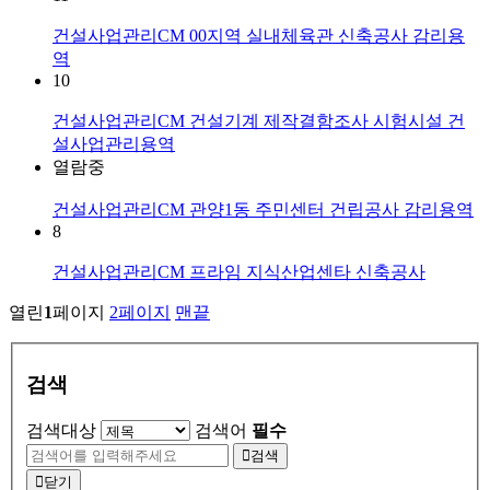
건설사업관리CM
00지역 실내체육관 신축공사 감리용
역
10
건설사업관리CM
건설기계 제작결함조사 시험시설 건
설사업관리용역
열람중
건설사업관리CM
관양1동 주민센터 건립공사 감리용역
8
건설사업관리CM
프라임 지식산업센타 신축공사
열린
1
페이지
2
페이지
맨끝
검색
검색대상
검색어
필수
검색
닫기