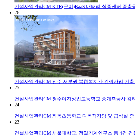
건설사업관리CM
KTR(구미)BaaS 배터리 실증센터 증
26
건설사업관리CM
전주 서부권 복합복지관 건립사업 건축
25
건설사업관리CM
청주여자상업고등학교 중개측공사 감
24
건설사업관리CM
좌동초등학교 다목적강당 및 급식실 
23
건설사업관리CM
서울대학교, 정밀기계연구소 등 4건 