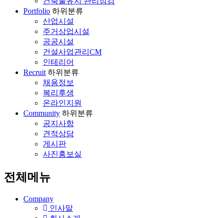
건축물유지 관리점검
Portfolio
하위분류
산업시설
주거상업시설
공공시설
건설사업관리CM
인테리어
Recruit
하위분류
채용정보
복리후생
온라인지원
Community
하위분류
공지사항
견적상담
게시판
사진홍보실
전체메뉴
Company
인사말