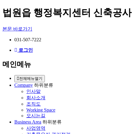
법원읍 행정복지센터 신축공사 
본문 바로가기
031-507-7222
로그인
메인메뉴
전체메뉴열기
Company
하위분류
인사말
회사소개
조직도
Working Space
오시는길
Business Area
하위분류
사업영역