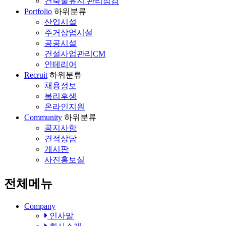
건축물유지 관리점검
Portfolio
하위분류
산업시설
주거상업시설
공공시설
건설사업관리CM
인테리어
Recruit
하위분류
채용정보
복리후생
온라인지원
Community
하위분류
공지사항
견적상담
게시판
사진홍보실
전체메뉴
Company
인사말