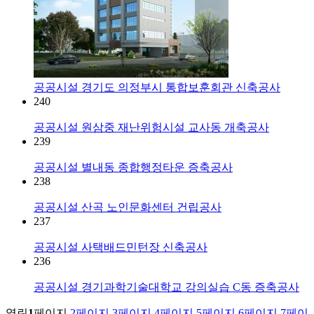
공공시설
경기도 의정부시 통합보훈회관 신축공사
240
공공시설
원삼중 재난위험시설 교사동 개축공사
239
공공시설
별내동 종합행정타운 증축공사
238
공공시설
산곡 노인문화센터 건립공사
237
공공시설
사택배드민턴장 신축공사
236
공공시설
경기과학기술대학교 강의실습 C동 증축공사
열린
1
페이지
2
페이지
3
페이지
4
페이지
5
페이지
6
페이지
7
페이