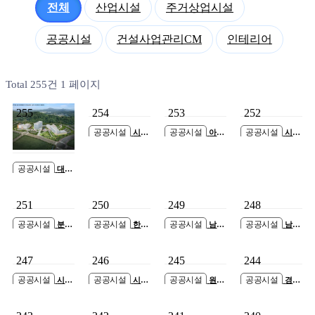
전체
산업시설
주거상업시설
공공시설
건설사업관리CM
인테리어
Total 255건
1 페이지
255
254
253
252
공공시설
공공시설
공공시설
시흥
아산
시흥
영상미디어센터
시 둔포 국민체육
근로자종합복지관
건립공사
센터 건립공사
증개축공사
공공시설
대구
경북첨단의료산업
진흥재단 의약생
251
250
249
248
산센터 GMP 스마
트팩토리 증축공
공공시설
공공시설
공공시설
공공시설
분당
한국
남촌
남면
사
동 101번지(양지
국토정보공사 고
도림동청사 신축
신산시장 복합센
어린이공원)공영
양지사 사옥 신축
공사
터 신축공사
247
246
245
244
주차장 건립공사
공사
공공시설
공공시설
공공시설
공공시설
시흥
시흥
원주
경기
장현 지구외학교
장현 지구외학교
보훈요양원 건립
도 인재개발원 대
(승지초) 증축공사
(승지초) 증축공사
공사 설계공모 신
강당 시설개선공
축공사
사 설계용역