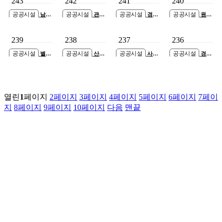
243
242
241
240
공공시설
공공시설
공공시설
공공시설
남양
관세
경기
원삼
주가평지사 사옥
청 관세평가분류
도 의정부시 통합
중 재난위험시설
신축공사 설계용
원 신축공사
보훈회관 신축공
교사동 개축공사
239
238
237
236
역
사
공공시설
공공시설
공공시설
공공시설
별내
산곡
사택
경기
동 종합행정타운
노인문화센터 건
배드민턴장 신축
과학기술대학교
증축공사
립공사
공사
강의실습 C동 증
축공사
열린
1
페이지
2
페이지
3
페이지
4
페이지
5
페이지
6
페이지
7
페이
지
8
페이지
9
페이지
10
페이지
다음
맨끝