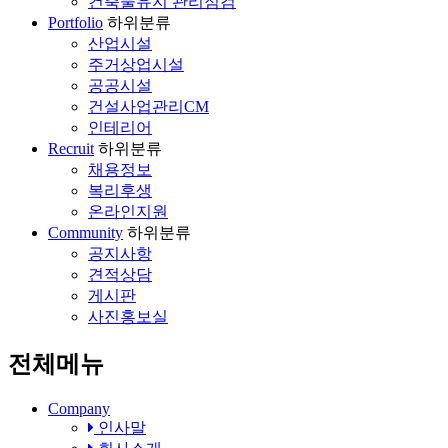
건축물유지 관리점검
Portfolio
하위분류
산업시설
주거상업시설
공공시설
건설사업관리CM
인테리어
Recruit
하위분류
채용정보
복리후생
온라인지원
Community
하위분류
공지사항
견적상담
게시판
사진홍보실
전체메뉴
Company
인사말