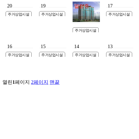
주택 신축공사 설
주택 신축공사 설
업협동조합 물류
축공사
20
19
17
계용역 A1 23-12
계용역 Aa 11-1
창고 신축공사
열람중
주거상업시설
주거상업시설
주거상업시설
인천 논현동 오피
논현지구 19-3BL
대우건설 거가대
스텔 신축공사 계
상업시설 신축공
교 PJ현장사무실
획
사
주거상업시설
노원구 공릉동
APT 신축공사 계
16
15
14
13
획
주거상업시설
주거상업시설
주거상업시설
주거상업시설
안양시 석수동 주
용인의류상가 신
정왕동 MK 근린
안산시 원곡동 군
상복합 신축공사
축공사
생활시설 신축공
자상가
계획
사
열린
1
페이지
2
페이지
맨끝