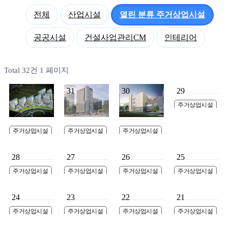
전체
산업시설
열린 분류
주거상업시설
공공시설
건설사업관리CM
인테리어
Total 32건
1 페이지
32
31
30
29
주거상업시설
시화 MTV 00오피
스텔 신축공사
주거상업시설
주거상업시설
주거상업시설
평택시 LH 임대주
LH매입 임대주택
시흥시 대야동 근
택 신축공사
린생활시설
28
27
26
25
주거상업시설
주거상업시설
주거상업시설
주거상업시설
시흥 월곶 오피스
시흥 신천동 사회
서해그린스포렉스
논현동 109-48 연
텔 신축공사
주택
주차장 및 근린생
립주택
24
23
22
21
활시설 증축공사
주거상업시설
주거상업시설
주거상업시설
주거상업시설
배곧신도시 단독
배곧신도시 단독
부천주류도매업사
DKL 물류창고 신