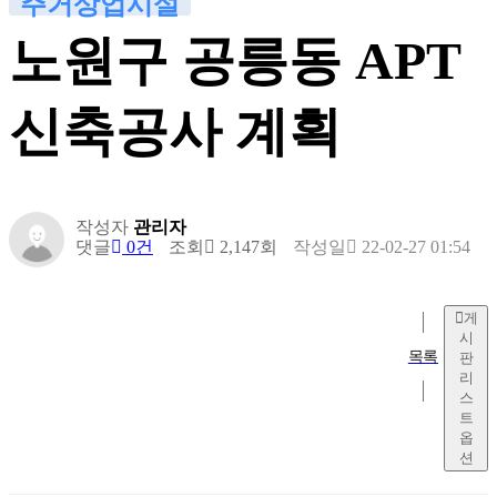
주거상업시설
노원구 공릉동 APT
신축공사 계획
작성자
관리자
댓글
0건
조회
2,147회
작성일
22-02-27 01:54
게
시
목록
판
리
스
트
옵
션